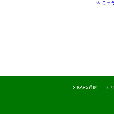
≪ こっ
KARS通信