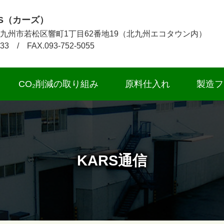
S（カーズ）
1 北九州市若松区響町1丁目62番地19（北九州エコタウン内）
033 / FAX.093-752-5055
CO₂削減の取り組み
原料仕入れ
製造フ
KARS通信