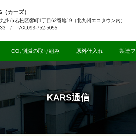
S（カーズ）
1 北九州市若松区響町1丁目62番地19（北九州エコタウン内）
033 / FAX.093-752-5055
CO₂削減の取り組み
原料仕入れ
製造フ
KARS通信